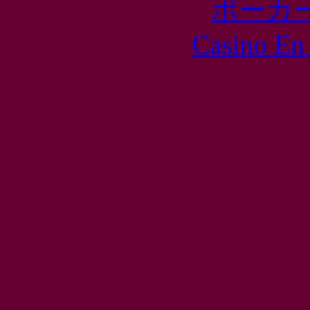
ポーカ
Casino En