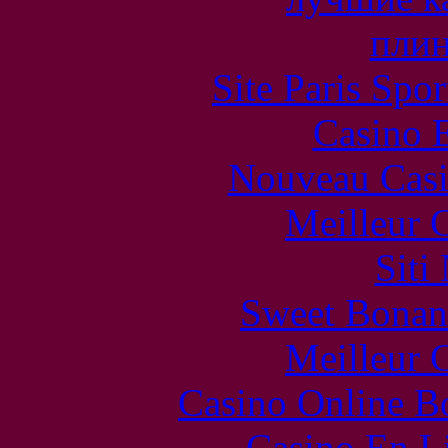
плин
Site Paris Spor
Casino 
Nouveau Casi
Meilleur 
Siti
Sweet Bonanz
Meilleur 
Casino Online B
Casino En Li