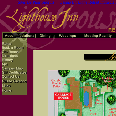
Sites De Paris Sportifs
Casino En Ligne Retrait Immédiat